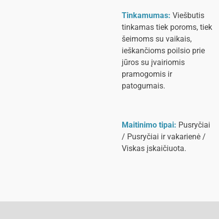
Tinkamumas:
Viešbutis
tinkamas tiek poroms, tiek
šeimoms su vaikais,
ieškančioms poilsio prie
jūros su įvairiomis
pramogomis ir
patogumais.
Maitinimo tipai:
Pusryčiai
/ Pusryčiai ir vakarienė /
Viskas įskaičiuota.