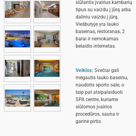
siūlantis įvairius kambarių
tipus su vaizdu į jūrą arba
daliniu vaizdu į jūrą.
Viešbutyje yra lauko
baseinas, restoranas, 2
barai ir nemokamas
belaidis internetas.
Veiklos:
Svečiai gali
mėgautis lauko baseinu,
naudotis sporto sale, o
taip pat atsipalaiduoti
SPA centre, kuriame
siūlomos įvairios
procedūros, sauna ir
garinė pirtis.