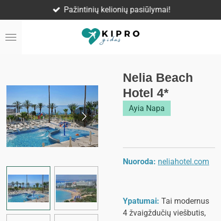
Pažintinių kelionių pasiūlymai!
Skip
to
main
content
Nelia Beach
Hotel 4*
Ayia Napa
Nuoroda:
neliahotel.com
Ypatumai:
Tai modernus
4 žvaigždučių viešbutis,