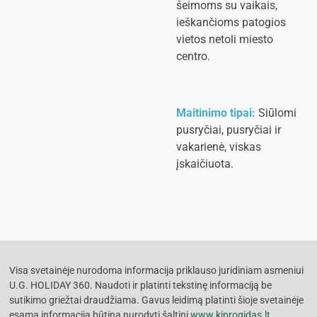
šeimoms su vaikais,
ieškančioms patogios
vietos netoli miesto
centro.
Maitinimo tipai:
Siūlomi
pusryčiai, pusryčiai ir
vakarienė, viskas
įskaičiuota.
Visa svetainėje nurodoma informacija priklauso juridiniam asmeniui
U.G. HOLIDAY 360. Naudoti ir platinti tekstinę informaciją be
sutikimo griežtai draudžiama. Gavus leidimą platinti šioje svetainėje
esamą informaciją būtina nurodyti šaltinį
www.kiprogidas.lt