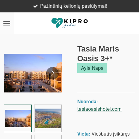
Pažintinių kelionių pasiūlymai!
Skip
to
main
content
Tasia Maris
Oasis 3+*
Ayia Napa
Nuoroda:
tasiaoasishotel.com
Vieta:
Viešbutis įsikūręs