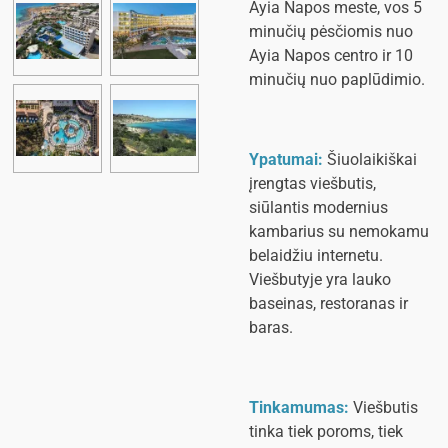
Ayia Napos meste, vos 5
minučių pėsčiomis nuo
Ayia Napos centro ir 10
minučių nuo paplūdimio.
Ypatumai:
Šiuolaikiškai
įrengtas viešbutis,
siūlantis modernius
kambarius su nemokamu
belaidžiu internetu.
Viešbutyje yra lauko
baseinas, restoranas ir
baras.
Tinkamumas:
Viešbutis
tinka tiek poroms, tiek