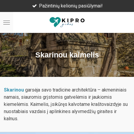
Pažintinių kelionių pasiūlymai!
Skip
to
main
content
Skarinou kaimelis
Skarinou
garsėja savo tradicine architektūra – akmeniniais
namais, siauromis grįstomis gatvelėmis ir jaukiomis
kiemelėmis. Kaimelis, įsikūręs kalvotame kraštovaizdyje su
nuostabiais vazdais į aplinkines alyvmedžių giraites ir
kalnus.