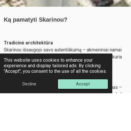
Ką pamatyti Skarinou?
Tradicinė architektūra
Skarinou išsaugojo savo autentiškumą – akmeniniai namai
su raudonais čerpiniais stogais ir siauri grįsti takai sukuria
This website uses cookies to enhance your
jaukią atmosferą.
experience and display tailored ads. By clicking
"Accept", you consent to the use of all the cookies.
Decline
Accept
Panagia Odigitria bažnyčia -
Skarinou pasididžiavimas –
pastatyta XX a., išpuošta gražiomis freskomis ir rankų darbo
ikonostasu iš riešutmedžio.
Vynuogynai ir alyvmedžių giraitės