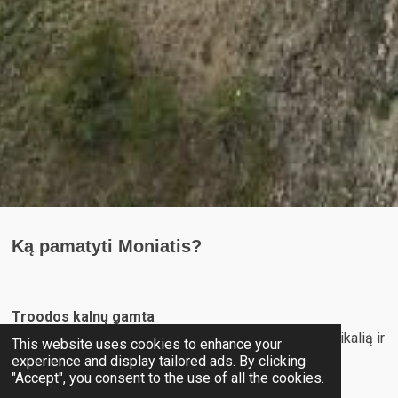
Ką pamatyti Moniatis?
Troodos kalnų gamta
Moniatis yra apsuptas tankių pušynų, kurie sukuria unikalią ir
This website uses cookies to enhance your
raminančią atmosferą. Kaimas yra puiki vieta
experience and display tailored ads. By clicking
"Accept", you consent to the use of all the cookies.
pasivaikščiojimams ir gamtos tyrinėjimui.