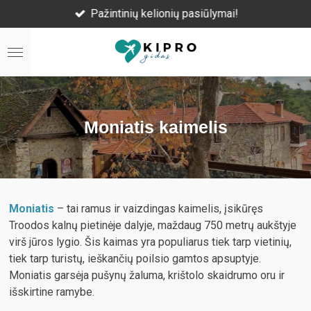
siūlymai!
Ekskursijos lietuvių
Skip
to
main
content
Moniatis kaimelis
Moniatis
– tai ramus ir vaizdingas kaimelis, įsikūręs
Troodos kalnų pietinėje dalyje, maždaug 750 metrų aukštyje
virš jūros lygio. Šis kaimas yra populiarus tiek tarp vietinių,
tiek tarp turistų, ieškančių poilsio gamtos apsuptyje.
Moniatis garsėja pušynų žaluma, krištolo skaidrumo oru ir
išskirtine ramybe.