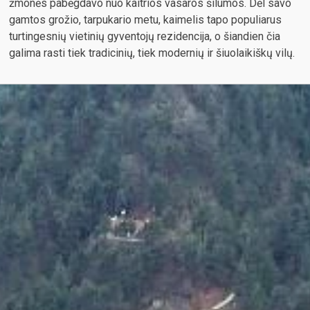
žmonės pabėgdavo nuo kaitrios vasaros šilumos. Dėl savo
gamtos grožio, tarpukario metu, kaimelis tapo populiarus
turtingesnių vietinių gyventojų rezidencija, o šiandien čia
galima rasti tiek tradicinių, tiek modernių ir šiuolaikiškų vilų.