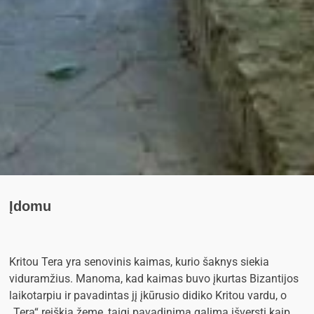
Įdomu
Kritou Tera yra senovinis kaimas, kurio šaknys siekia
viduramžius. Manoma, kad kaimas buvo įkurtas Bizantijos
laikotarpiu ir pavadintas jį įkūrusio didiko Kritou vardu, o
„Tera“ reiškia žemę, taigi pavadinimą galima išversti kaip