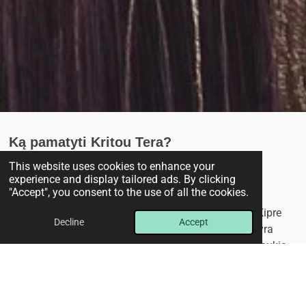
Ką pamatyti Kritou Tera?
This website uses cookies to enhance your
experience and display tailored ads. By clicking
"Accept", you consent to the use of all the cookies.
Pirmasis kazino Kipre
Kritou Tera yra ypatinga tuo, kad čia veikė pirmasis Kipre
Decline
Accept
kazino Osmanų laikotarpiu. Nors pastatas šiandien yra
griuvėsiai, jis išlieka svarbiu istoriniu objektu, kuris traukia
smalsuolius ir istorijos entuziastus.