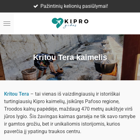
lymai!
Ekskursijos lietuvių ka
Skip
to
main
content
Kritou Tera kaimelis
Kritou Tera
– tai vienas iš vaizdingiausių ir istoriškai
turtingiausių Kipro kaimelių, įsikūręs Pafoso regione,
Troodos kalnų papėdėje, maždaug 470 metrų aukštyje virš
jūros lygio. Šis žavingas kaimas garsėja ne tik savo ramybe
ir gamtos grožiu, bet ir unikaliomis istorijomis, kurios
paverčia jį ypatingu traukos centru.