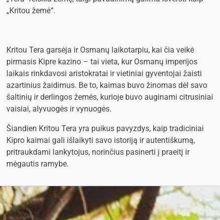
„Kritou žemė“.
Kritou Tera garsėja ir Osmanų laikotarpiu, kai čia veikė
pirmasis Kipre kazino – tai vieta, kur Osmanų imperijos
laikais rinkdavosi aristokratai ir vietiniai gyventojai žaisti
azartinius žaidimus. Be to, kaimas buvo žinomas dėl savo
šaltinių ir derlingos žemės, kurioje buvo auginami citrusiniai
vaisiai, alyvuogės ir vynuogės.
Šiandien Kritou Tera yra puikus pavyzdys, kaip tradiciniai
Kipro kaimai gali išlaikyti savo istoriją ir autentiškumą,
pritraukdami lankytojus, norinčius pasinerti į praeitį ir
mėgautis ramybe.