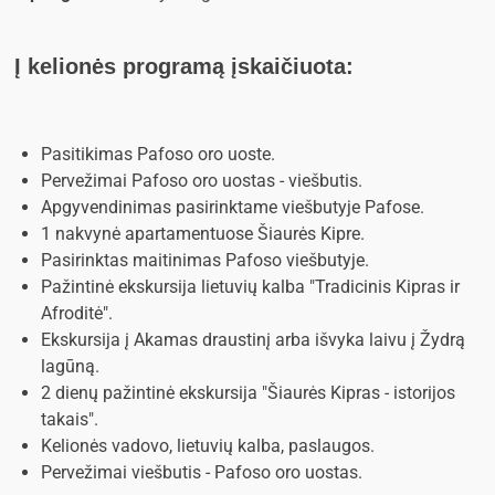
Į kelionės programą įskaičiuota:
Pasitikimas Pafoso oro uoste.
Pervežimai Pafoso oro uostas - viešbutis.
Apgyvendinimas pasirinktame viešbutyje Pafose.
1 nakvynė apartamentuose Šiaurės Kipre.
Pasirinktas maitinimas Pafoso viešbutyje.
Pažintinė ekskursija lietuvių kalba "Tradicinis Kipras ir
Afroditė".
Ekskursija į Akamas draustinį arba išvyka laivu į Žydrą
lagūną.
2 dienų pažintinė ekskursija "Šiaurės Kipras - istorijos
takais".
Kelionės vadovo, lietuvių kalba, paslaugos.
Pervežimai viešbutis - Pafoso oro uostas.