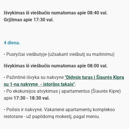
Išvykimas iš viešbučio numatomas apie 08:40 val.
Grįžimas apie 17:30 val.
4 diena.
• Pusryčiai viešbutyje (užsakant viešbutį su maitinimu)
Išvykimas iš viešbučio numatomas apie 08:00 val.
• Pažintinė išvyka su nakvyne
"Didysis turas į Šiaurės Kiprą
su 1-na nakvyne - istorijos takais"
.
• Po ekskursijos atvykimas į apartamentus (Šiaurės Kipre)
apie
17:30 - 18:30 val.
• Poilsis ir nakvynė. Vakarienė apartamentų komplekso
restorane - už papildomą mokestį, pagal meniu.