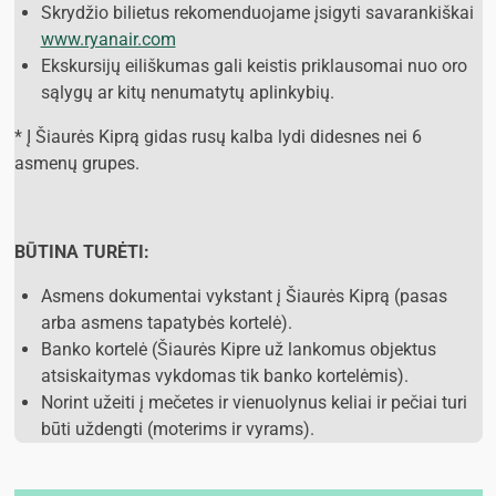
Skrydžio bilietus rekomenduojame įsigyti savarankiškai
www.ryanair.com
Ekskursijų eiliškumas gali keistis priklausomai nuo oro
sąlygų ar kitų nenumatytų aplinkybių.
* Į Šiaurės Kiprą gidas rusų kalba lydi didesnes nei 6
asmenų grupes.
BŪTINA TURĖTI:
Asmens dokumentai vykstant į Šiaurės Kiprą (pasas
arba asmens tapatybės kortelė).
Banko kortelė (Šiaurės Kipre už lankomus objektus
atsiskaitymas vykdomas tik banko kortelėmis).
Norint užeiti į mečetes ir vienuolynus keliai ir pečiai turi
būti uždengti (moterims ir vyrams).