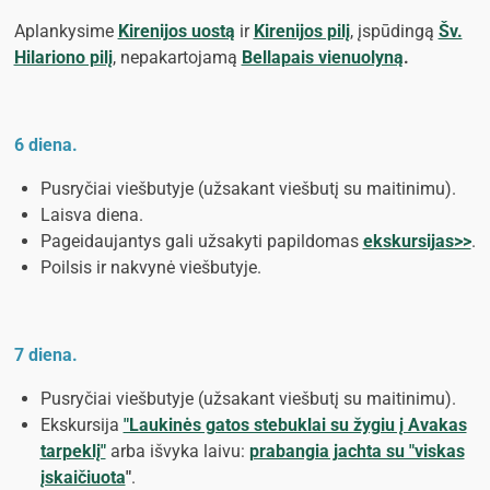
Aplankysime
Kirenijos uostą
ir
Kirenijos pilį
, įspūdingą
Šv.
Hilariono pilį
, nepakartojamą
Bellapais vienuolyną
.
6 diena.
Pusryčiai viešbutyje (užsakant viešbutį su maitinimu).
Laisva diena.
Pageidaujantys gali užsakyti papildomas
ekskursijas>>
.
Poilsis ir nakvynė viešbutyje.
7 diena.
Pusryčiai viešbutyje (užsakant viešbutį su maitinimu).
Ekskursija
"Laukinės gatos stebuklai su žygiu į Avakas
tarpeklį"
arba išvyka laivu:
prabangia jachta su "viskas
įskaičiuota
"
.