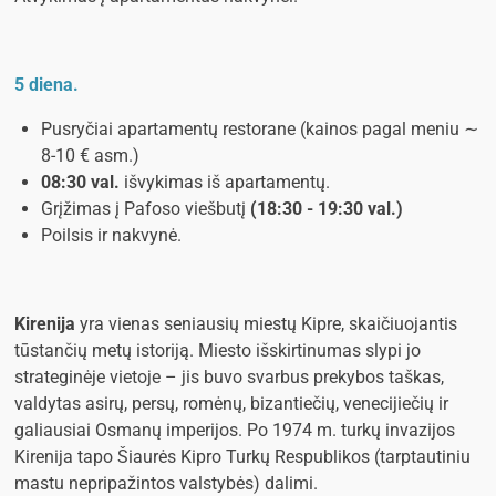
5 diena.
Pusryčiai apartamentų restorane (kainos pagal meniu
∼
8-10 € asm.
)
08:30 val.
išvykimas iš apartamentų.
Grįžimas į Pafoso viešbutį
(18:30 - 19:30 val.)
Poilsis ir nakvynė.
Kirenija
yra vienas seniausių miestų Kipre, skaičiuojantis
tūstančių metų istoriją. Miesto išskirtinumas slypi jo
strateginėje vietoje – jis buvo svarbus prekybos taškas,
valdytas asirų, persų, romėnų, bizantiečių, venecijiečių ir
galiausiai Osmanų imperijos. Po 1974 m. turkų invazijos
Kirenija tapo Šiaurės Kipro Turkų Respublikos (tarptautiniu
mastu nepripažintos valstybės) dalimi.