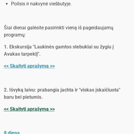
Poilsis ir nakvynė viešbutyje.
Šiai dienai galėsite pasirinkti vieną iš pageidaujamų
programų:
1. Ekskursija "Laukinės gamtos stebuklai su žygiu į
Avakas tarpeklį".
<< Skaityti aprašymą >>
2. Išvyką laivu: prabangia jachta ir "viskas įskaičiuota"
baru bei pietumis.
<< Skaityti aprašymą >>
8 diena.