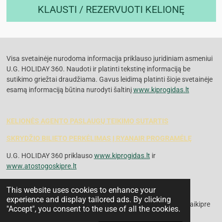
KLAUSTI / REZERVUOTI KELIONĘ
Visa svetainėje nurodoma informacija priklauso juridiniam asmeniui
U.G. HOLIDAY 360. Naudoti ir platinti tekstinę informaciją be
sutikimo griežtai draudžiama. Gavus leidimą platinti šioje svetainėje
esamą informaciją būtina nurodyti šaltinį
www.kiprogidas.lt
KELIONĖS AGENTO PASLAUGŲ TEIKIMO SUTARTIS
SKRYDŽIO BILIETO PERKĖLIMAS Į RYANAIR PROGRAMĖLĘ
U.G. HOLIDAY 360 priklauso
www.kiprogidas.lt
ir
www.atostogoskipre.lt
© 2024 - 2025 Kipro Gidas
This website uses cookies to enhance your
#kelionesikipra #gidaskipre #kiprogidas #atostosgoskipre
experience and display tailored ads. By clicking
#ekskursijoskipre #kipras #kapamatytikipre #lankomiobjektaikipre
"Accept", you consent to the use of all the cookies.
#skrydziaiikipra #apiekipra