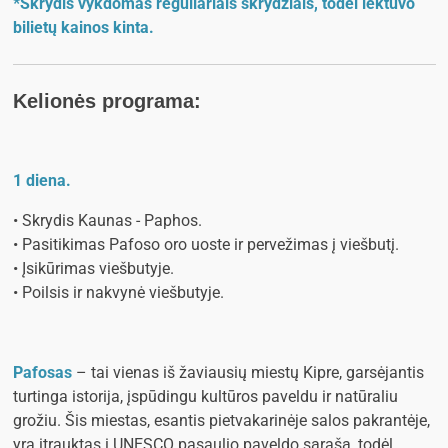
*Skrydis vykdomas reguliariais skrydžiais, todėl lėktuvo
bilietų kainos kinta.
Kelionės programa:
1 diena.
• Skrydis Kaunas - Paphos.
• Pasitikimas Pafoso oro uoste ir pervežimas į viešbutį.
• Įsikūrimas viešbutyje.
• Poilsis ir nakvynė viešbutyje.
Pafosas
– tai vienas iš žaviausių miestų Kipre, garsėjantis
turtinga istorija, įspūdingu kultūros paveldu ir natūraliu
grožiu. Šis miestas, esantis pietvakarinėje salos pakrantėje,
yra įtrauktas į UNESCO pasaulio paveldo sąrašą, todėl