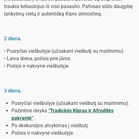
traukia keliautojus iš viso pasaulio. Pafosas siūlo daugybę
lankytinų vietų ir autentišką Kipro atmosferą.
2 diena.
• Pusryčiai viešbutyje (užsakant viešbutį su maitinimu)
• Laiva diena, poilsis prie jūros.
• Poilsis ir nakvynė viešbutyje.
3 diena.
Pusryčiai viešbutyje (užsakant viešbutį su maitinimu).
Pažintinė išvyka
"Tradicinis Kipras ir Afroditės
pakrantė"
.
Po ekskursijos atvykimas į viešbutį.
Poilsis ir nakvynė viešbutyje.