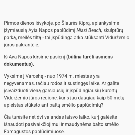
Pirmos dienos išvykoje, po Šiaurės Kiprą, aplankysime
įžymiausią Ayia Napos paplūdimį
Nissi Beach,
skulptūrų
parką, meilės tiltą - tai įspūdinga arka stūksanti Viduržemio
jūros pakrantėje.
Iš Aya Napos kirsime pasienį
(būtina turėti asmens
dokumentus).
Vyksime į Varoshą - nuo 1974 m. miestas yra
negyvenamas, tačiau rodos it sustingęs laike. Ar galite
įsivaizduoti vieną garsiausių ir įspūdingiausių kurortų
Viduržemio jūros regione, kuris jau daugiau kaip 50 metų
apleistas stūksto ant baltų smėlio paplūdimių?
Čia turėsite net dvi valandas laisvo laiko, kurį galėsite
išnaudoti pasivaikčiojimui ir maudynėms balto smėlio
Famagustos paplūdimiuose.