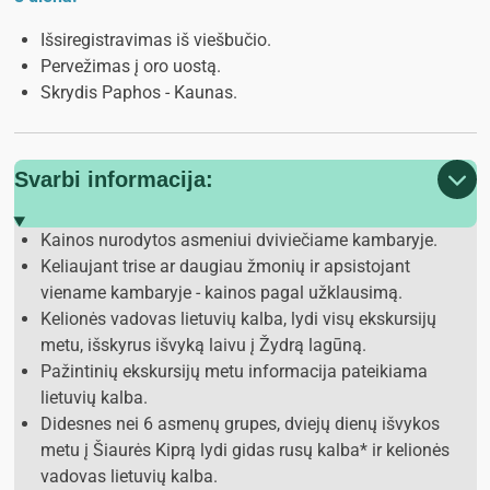
Išsiregistravimas iš viešbučio.
Pervežimas į oro uostą.
Skrydis Paphos - Kaunas.
Svarbi informacija:
Kainos nurodytos asmeniui dviviečiame kambaryje.
Keliaujant trise ar daugiau žmonių ir apsistojant
viename kambaryje - kainos pagal užklausimą.
Kelionės vadovas lietuvių kalba, lydi visų ekskursijų
metu, išskyrus išvyką laivu į Žydrą lagūną.
Pažintinių ekskursijų metu informacija pateikiama
lietuvių kalba.
Didesnes nei 6 asmenų grupes, dviejų dienų išvykos
metu į Šiaurės Kiprą lydi gidas rusų kalba* ir kelionės
vadovas lietuvių kalba.