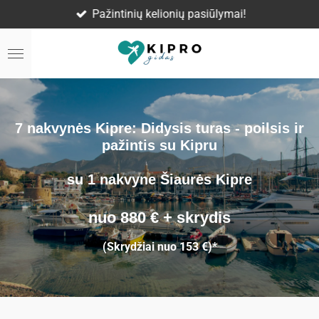
Pažintinių kelionių pasiūlymai!
Skip
to
main
content
7 nakvynės Kipre: Didysis turas - poilsis ir
pažintis su Kipru
su 1 nakvyne Šiaurės Kipre
nuo 880
€
+ skrydis
(Skrydžiai nuo 153 €)*