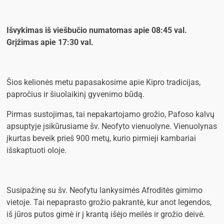
Išvykimas iš viešbučio numatomas apie 08:45 val.
Grįžimas apie 17:30 val.
Šios kelionės metu papasakosime apie Kipro tradicijas,
papročius ir šiuolaikinį gyvenimo būdą.
Pirmas sustojimas, tai nepakartojamo grožio, Pafoso kalvų
apsuptyje įsikūrusiame šv. Neofyto vienuolyne. Vienuolynas
įkurtas beveik prieš 900 metų, kurio pirmieji kambariai
išskaptuoti oloje.
Susipažinę su šv. Neofytu lankysimės Afroditės gimimo
vietoje. Tai nepaprasto grožio pakrantė, kur anot legendos,
iš jūros putos gimė ir į krantą išėjo meilės ir grožio deivė.