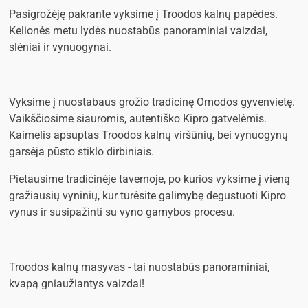
Pasigrožėję pakrante vyksime į Troodos kalnų papėdes.
Kelionės metu lydės nuostabūs panoraminiai vaizdai,
slėniai ir vynuogynai.
Vyksime į nuostabaus grožio tradicinę Omodos gyvenvietę.
Vaikščiosime siauromis, autentiško Kipro gatvelėmis.
Kaimelis apsuptas Troodos kalnų viršūnių, bei vynuogynų
garsėja pūsto stiklo dirbiniais.
Pietausime tradicinėje tavernoje, po kurios vyksime į vieną
gražiausių vyninių, kur turėsite galimybę degustuoti Kipro
vynus ir susipažinti su vyno gamybos procesu.
Troodos kalnų masyvas - tai nuostabūs panoraminiai,
kvapą gniaužiantys vaizdai!