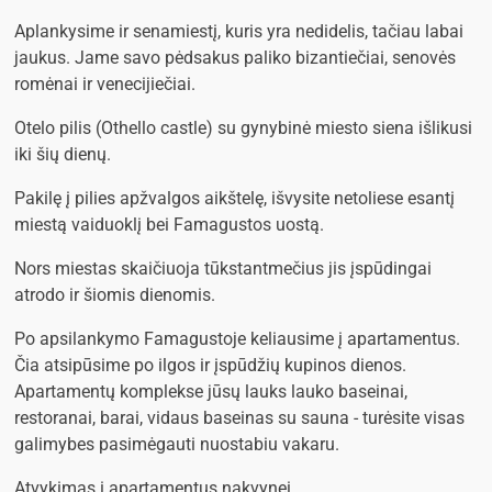
Aplankysime ir senamiestį, kuris yra nedidelis, tačiau labai
jaukus. Jame savo pėdsakus paliko bizantiečiai, senovės
romėnai ir venecijiečiai.
Otelo pilis (Othello castle) su gynybinė miesto siena išlikusi
iki šių dienų.
Pakilę į pilies apžvalgos aikštelę, išvysite netoliese esantį
miestą vaiduoklį bei Famagustos uostą.
Nors miestas skaičiuoja tūkstantmečius jis įspūdingai
atrodo ir šiomis dienomis.
Po apsilankymo Famagustoje keliausime į apartamentus.
Čia atsipūsime po ilgos ir įspūdžių kupinos dienos.
Apartamentų komplekse jūsų lauks lauko baseinai,
restoranai, barai, vidaus baseinas su sauna - turėsite visas
galimybes pasimėgauti nuostabiu vakaru.
​Atvykimas į apartamentus nakvynei.