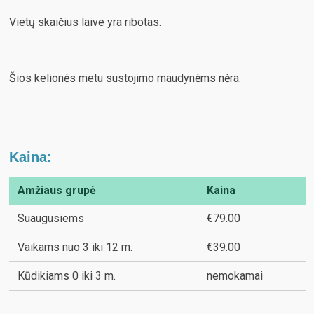
Vietų skaičius laive yra ribotas.
Šios kelionės metu sustojimo maudynėms nėra.
Kaina:
Amžiaus grupė
Kaina
Suaugusiems
€79.00
Vaikams nuo 3 iki 12 m.
€39.00
Kūdikiams 0 iki 3 m.
nemokamai