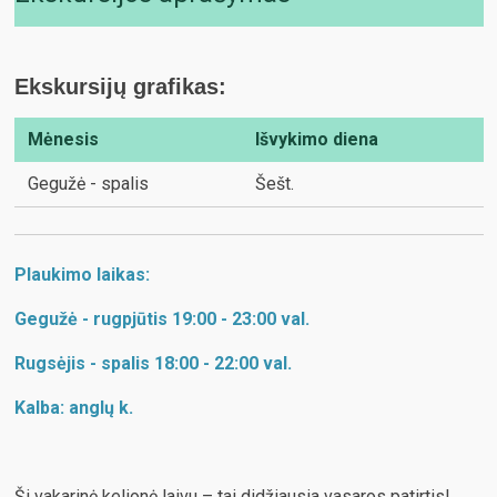
Ekskursijų grafikas:
Mėnesis
Išvykimo diena
Gegužė - spalis
Šešt.
Plaukimo laikas:
Gegužė - rugpjūtis 19:00 - 23:00 val.
Rugsėjis - spalis 18:00 - 22:00 val.
Kalba: anglų k.
Ši vakarinė kelionė laivu – tai didžiausia vasaros patirtis!