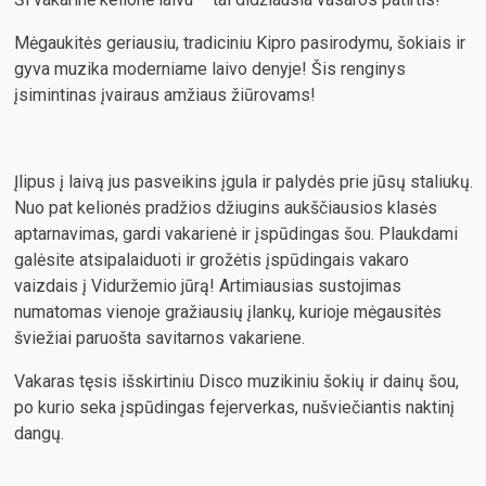
Mėgaukitės geriausiu, tradiciniu Kipro pasirodymu, šokiais ir
gyva muzika moderniame laivo denyje! Šis renginys
įsimintinas įvairaus amžiaus žiūrovams!
Įlipus į laivą jus pasveikins įgula ir palydės prie jūsų staliukų.
Nuo pat kelionės pradžios džiugins aukščiausios klasės
aptarnavimas, gardi vakarienė ir įspūdingas šou. Plaukdami
galėsite atsipalaiduoti ir grožėtis įspūdingais vakaro
vaizdais į Viduržemio jūrą! Artimiausias sustojimas
numatomas vienoje gražiausių įlankų, kurioje mėgausitės
šviežiai paruošta savitarnos vakariene.
Vakaras tęsis išskirtiniu Disco muzikiniu šokių ir dainų šou,
po kurio seka įspūdingas fejerverkas, nušviečiantis naktinį
dangų.