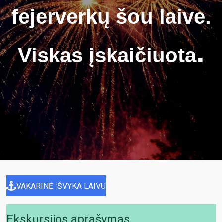
fejerverkų šou laive.
.
Viskas įskaičiuota
VAKARINĖ IŠVYKA LAIVU
Ekskursijos aprašymas